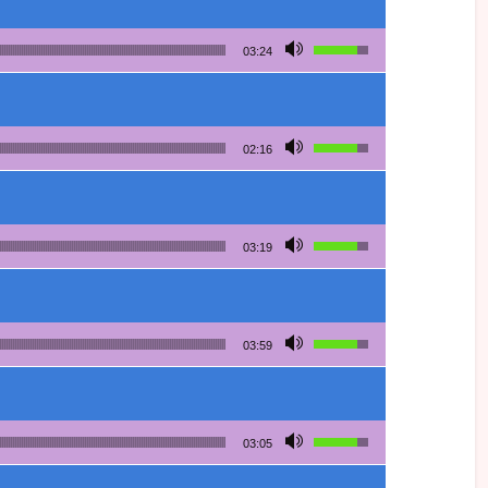
Utilisez les flèches h
03:24
Utilisez les flèches h
02:16
Utilisez les flèches h
03:19
Utilisez les flèches h
03:59
Utilisez les flèches h
03:05