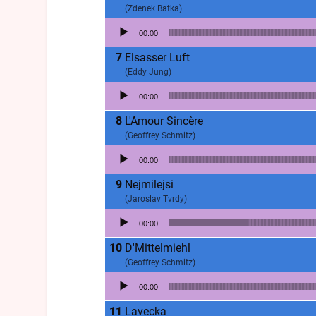
(Zdenek Batka)
Lecteur audio
00:00
Elsasser Luft
(Eddy Jung)
Lecteur audio
00:00
L'Amour Sincère
(Geoffrey Schmitz)
Lecteur audio
00:00
Nejmilejsi
(Jaroslav Tvrdy)
Lecteur audio
00:00
D'Mittelmiehl
(Geoffrey Schmitz)
Lecteur audio
00:00
Lavecka