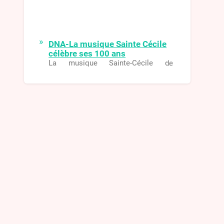
DNA-La musique Sainte Cécile
célèbre ses 100 ans
La musique Sainte-Cécile de
Surbourg célèbre cette année ses
100 ans. Pour fêter dignement cet
événement, après deux années de
disette musicale, elle retrouvera son
fidèle public avec une série de
rencontres étalées sur l’année.
DNA-Kirwe 2021
L’animation a été assurée dimanche
et lundi par le passage des conscrits
qui, très inspirés, ont construit un
nouveau char et ont adapté des
paroles de chansons
DNA-Les Harzwuet de retour
pour un grandiose concert de
Noël