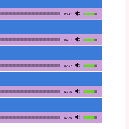
Utilisez les flèches h
03:41
Utilisez les flèches h
04:01
Utilisez les flèches h
02:47
Utilisez les flèches h
03:40
Utilisez les flèches h
02:50