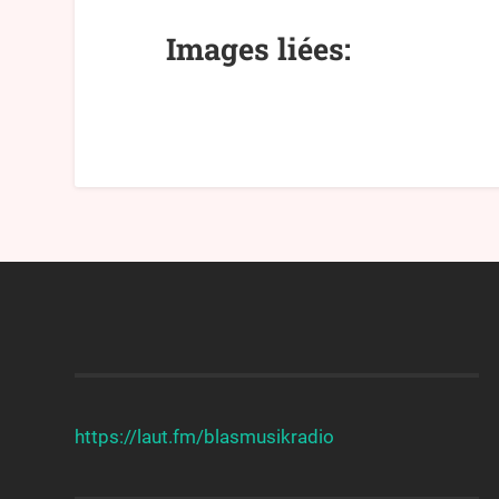
Images liées:
https://laut.fm/
blasmusikradio