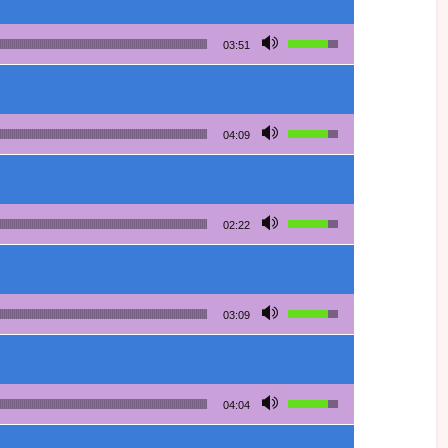
Utilisez les flèches h
03:51
Utilisez les flèches h
04:09
Utilisez les flèches h
02:22
Utilisez les flèches h
03:09
Utilisez les flèches h
04:04