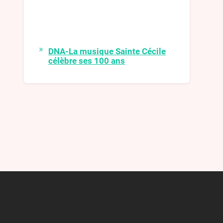
DNA-La musique Sainte Cécile
célèbre ses 100 ans
La musique Sainte-Cécile de
Surbourg célèbre cette année ses
100 ans. Pour fêter dignement cet
événement, après deux années de
disette musicale, elle retrouvera son
fidèle public avec une série de
rencontres étalées sur l’année.
DNA-Kirwe 2021
L’animation a été assurée dimanche
et lundi par le passage des conscrits
qui, très inspirés, ont construit un
nouveau char et ont adapté des
paroles de chansons
DNA-Les Harzwuet de retour
pour un grandiose concert de