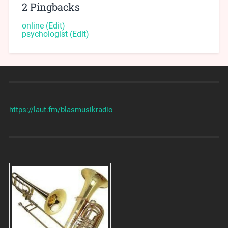
2 Pingbacks
online
(Edit)
psychologist
(Edit)
https://laut.fm/
blasmusikradio