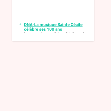
DNA-La musique Sainte Cécile
célèbre ses 100 ans
La musique Sainte-Cécile de
Surbourg célèbre cette année ses
100 ans. Pour fêter dignement cet
événement, après deux années de
disette musicale, elle retrouvera son
fidèle public avec une série de
rencontres étalées sur l’année.
DNA-Kirwe 2021
L’animation a été assurée dimanche
et lundi par le passage des conscrits
qui, très inspirés, ont construit un
nouveau char et ont adapté des
paroles de chansons
DNA-Les Harzwuet de retour
pour un grandiose concert de