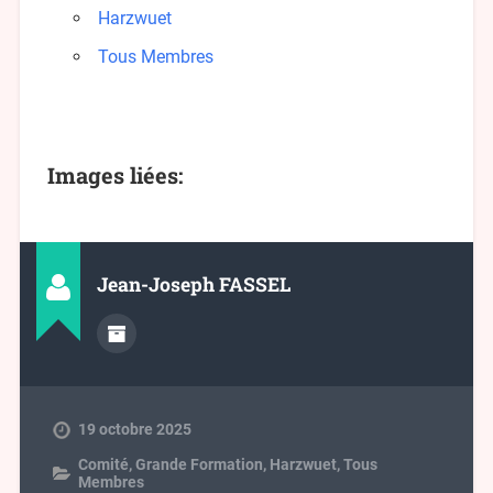
Harzwuet
Tous Membres
Images liées:
Jean-Joseph FASSEL
19 octobre 2025
Comité
,
Grande Formation
,
Harzwuet
,
Tous
Membres