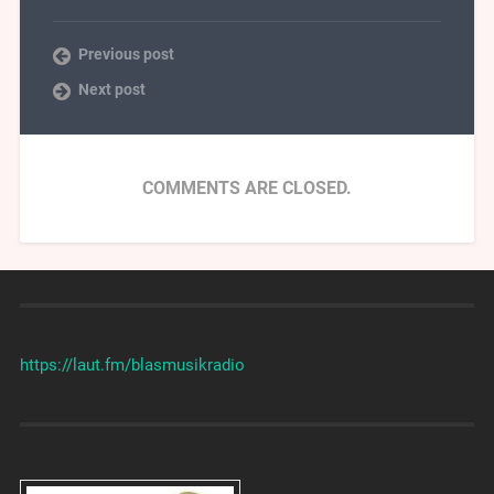
Previous post
Next post
COMMENTS ARE CLOSED.
https://laut.fm/
blasmusikradio