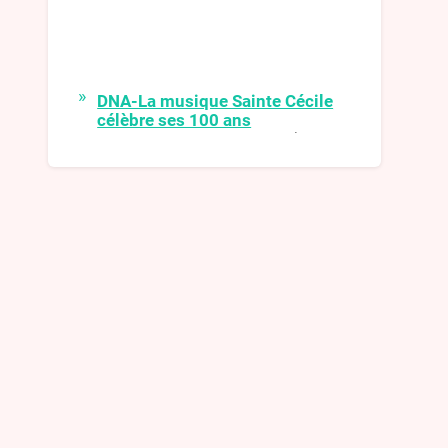
DNA-La musique Sainte Cécile
célèbre ses 100 ans
La musique Sainte-Cécile de
Surbourg célèbre cette année ses
100 ans. Pour fêter dignement cet
événement, après deux années de
disette musicale, elle retrouvera son
fidèle public avec une série de
rencontres étalées sur l’année.
DNA-Kirwe 2021
L’animation a été assurée dimanche
et lundi par le passage des conscrits
qui, très inspirés, ont construit un
nouveau char et ont adapté des
paroles de chansons
DNA-Les Harzwuet de retour
pour un grandiose concert de