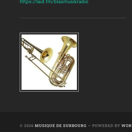
https://laut.fm/
blasmusikradio
© 2026
MUSIQUE DE SURBOURG
— POWERED BY
WOR