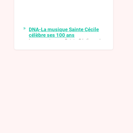
DNA-La musique Sainte Cécile
célèbre ses 100 ans
La musique Sainte-Cécile de
Surbourg célèbre cette année ses
100 ans. Pour fêter dignement cet
événement, après deux années de
disette musicale, elle retrouvera son
fidèle public avec une série de
rencontres étalées sur l’année.
DNA-Kirwe 2021
L’animation a été assurée dimanche
et lundi par le passage des conscrits
qui, très inspirés, ont construit un
nouveau char et ont adapté des
paroles de chansons
DNA-Les Harzwuet de retour
pour un grandiose concert de