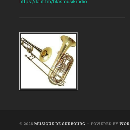
https://laut.fm/
blasmusikradio
© 2026
MUSIQUE DE SURBOURG
— POWERED BY
WOR