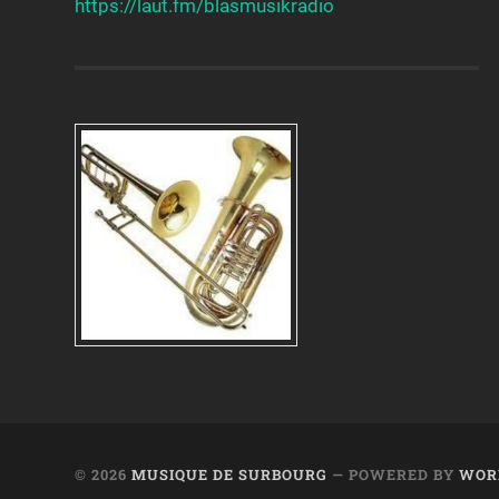
https://laut.fm/
blasmusikradio
© 2026
MUSIQUE DE SURBOURG
— POWERED BY
WOR