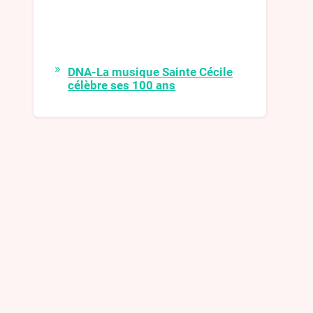
DNA-La musique Sainte Cécile
célèbre ses 100 ans
La musique Sainte-Cécile de
Surbourg célèbre cette année ses
100 ans. Pour fêter dignement cet
événement, après deux années de
disette musicale, elle retrouvera son
fidèle public avec une série de
rencontres étalées sur l’année.
DNA-Kirwe 2021
L’animation a été assurée dimanche
et lundi par le passage des conscrits
qui, très inspirés, ont construit un
nouveau char et ont adapté des
paroles de chansons
DNA-Les Harzwuet de retour
pour un grandiose concert de