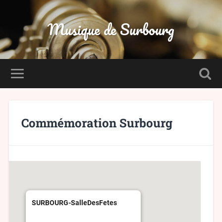
Musique de Surbourg
Commémoration Surbourg
SURBOURG-SalleDesFetes