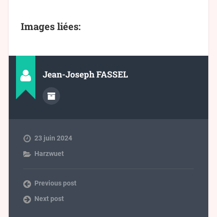
Images liées:
Jean-Joseph FASSEL
23 juin 2024
Harzwuet
Previous post
Next post