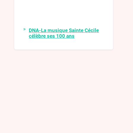
DNA-La musique Sainte Cécile
célèbre ses 100 ans
La musique Sainte-Cécile de
Surbourg célèbre cette année ses
100 ans. Pour fêter dignement cet
événement, après deux années de
disette musicale, elle retrouvera son
fidèle public avec une série de
rencontres étalées sur l’année.
DNA-Kirwe 2021
L’animation a été assurée dimanche
et lundi par le passage des conscrits
qui, très inspirés, ont construit un
nouveau char et ont adapté des
paroles de chansons
DNA-Les Harzwuet de retour
pour un grandiose concert de