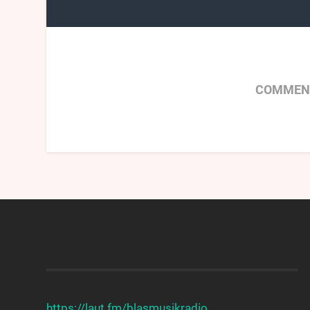
COMMENT
https://laut.fm/
blasmusikradio