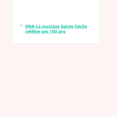
DNA-La musique Sainte Cécile
célèbre ses 100 ans
La musique Sainte-Cécile de
Surbourg célèbre cette année ses
100 ans. Pour fêter dignement cet
événement, après deux années de
disette musicale, elle retrouvera son
fidèle public avec une série de
rencontres étalées sur l’année.
DNA-Kirwe 2021
L’animation a été assurée dimanche
et lundi par le passage des conscrits
qui, très inspirés, ont construit un
nouveau char et ont adapté des
paroles de chansons
DNA-Les Harzwuet de retour
pour un grandiose concert de