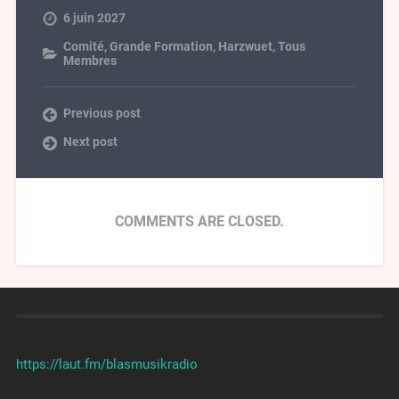
6 juin 2027
Comité
,
Grande Formation
,
Harzwuet
,
Tous
Membres
Previous post
Next post
COMMENTS ARE CLOSED.
https://laut.fm/
blasmusikradio