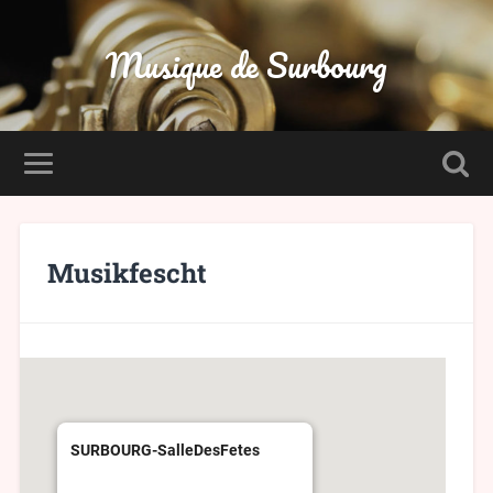
Musique de Surbourg
Musikfescht
SURBOURG-SalleDesFetes