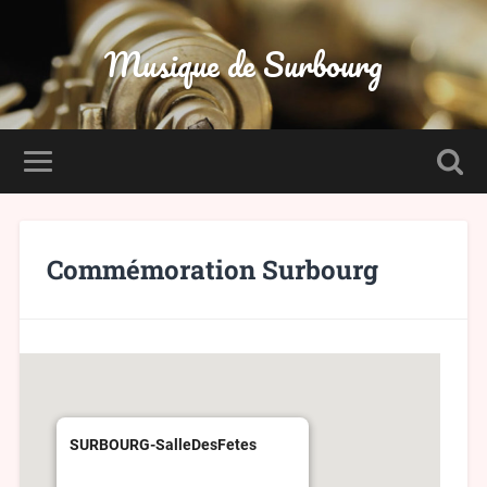
Musique de Surbourg
Commémoration Surbourg
SURBOURG-SalleDesFetes