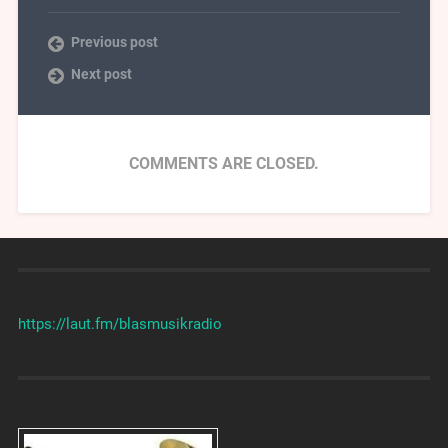
Previous post
Next post
COMMENTS ARE CLOSED.
https://laut.fm/
blasmusikradio