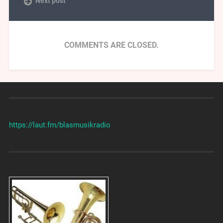
Next post
COMMENTS ARE CLOSED.
https://laut.fm/
blasmusikradio